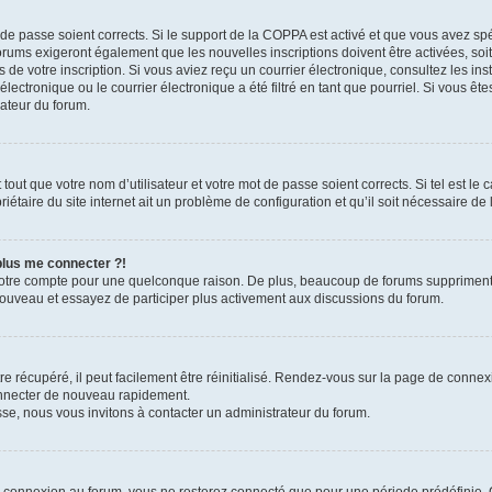
t de passe soient corrects. Si le support de la COPPA est activé et que vous avez sp
forums exigeront également que les nouvelles inscriptions doivent être activées, so
rs de votre inscription. Si vous aviez reçu un courrier électronique, consultez les in
ctronique ou le courrier électronique a été filtré en tant que pourriel. Si vous ête
rateur du forum.
out que votre nom d’utilisateur et votre mot de passe soient corrects. Si tel est le
iétaire du site internet ait un problème de configuration et qu’il soit nécessaire de l
 plus me connecter ?!
votre compte pour une quelconque raison. De plus, beaucoup de forums suppriment pér
 nouveau et essayez de participer plus activement aux discussions du forum.
 récupéré, il peut facilement être réinitialisé. Rendez-vous sur la page de connex
onnecter de nouveau rapidement.
sse, nous vous invitons à contacter un administrateur du forum.
e connexion au forum, vous ne resterez connecté que pour une période prédéfinie. C