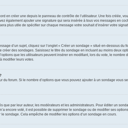
rd en créer une depuis le panneau de contrôle de l’utilisateur. Une fois créée, v
pouvez également ajouter une signature qui sera insérée à tous vos messages en co
us sera plus utile de spécifier sur chaque message votre souhait d’insérer votre signat
sage d’un sujet, cliquez sur l’onglet « Créer un sondage » situé en-dessous du form
 de créer des sondages. Saisissez le titre du sondage en incluant au moins deux o
options que les utilisateurs peuvent insérer en modifiant, lors du vote, le nombre 
à modifier leurs votes.
?
teur du forum. Si le nombre d’options que vous pouvez ajouter à un sondage vous s
que par leur auteur, les modérateurs et les administrateurs. Pour éditer un sonda
n’a encore voté, il est possible de supprimer le sondage ou de modifier ses options
r le sondage. Cela empêche de modifier les options d’un sondage en cours.