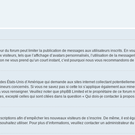
teur du forum peut limiter la publication de messages aux utilisateurs inscrits. En 
visiteurs, tels que l’affichage d’avatars personnalisés, l’utilisation de la messager
ription ne vous prend qu’un court instant, c’est pourquoi nous vous recommandons de l
 des États-Unis d’Amérique qui demande aux sites internet collectant potentiellem
ineurs concernés. Si vous ne savez pas si cette loi s’applique également aux mineu
a vous renseigner. Veuillez noter que phpBB Limited et le propriétaire de ce forum 
s, excepté celles qui sont citées dans la question « Qui dois-je contacter à propo
inscriptions afin d’empêcher les nouveaux visiteurs de s’inscrire. De même, il est é
s souhaitez utiliser. Pour plus d’informations, veuillez contacter un administrateur du