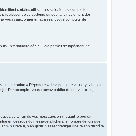
entifient certains utilisateurs spécifiques, comme les
ne pas abuser de ce système en publiant inutilement des
rra vous sanctionner en abaissant votre compteur de
s depuis un formulaire dédié. Cela permet d’empêcher une
ez sur le bouton « Répondre ». Il se peut que vous ayez besoin
 sujet. Par exemple : vous pouvez publier de nouveaux sujets
ouvez éditer un de vos messages en cliquant le bouton
e situé en dessous du message affichera le nombre de fois que
n administrateur, bien qu’ils puissent rédiger une raison discrète