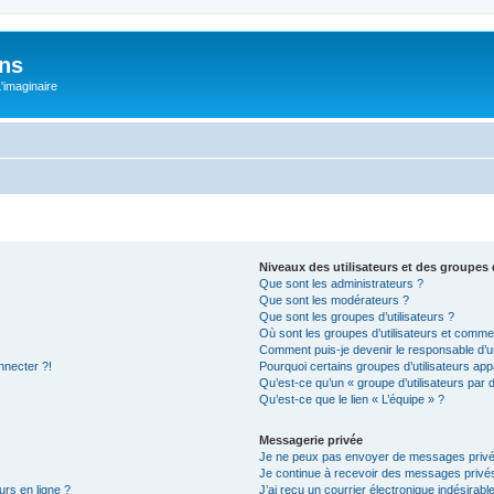
ons
L'imaginaire
Niveaux des utilisateurs et des groupes d
Que sont les administrateurs ?
Que sont les modérateurs ?
Que sont les groupes d’utilisateurs ?
Où sont les groupes d’utilisateurs et commen
Comment puis-je devenir le responsable d’un
nnecter ?!
Pourquoi certains groupes d’utilisateurs app
Qu’est-ce qu’un « groupe d’utilisateurs par 
Qu’est-ce que le lien « L’équipe » ?
Messagerie privée
Je ne peux pas envoyer de messages privé
Je continue à recevoir des messages privés 
urs en ligne ?
J’ai reçu un courrier électronique indésirabl