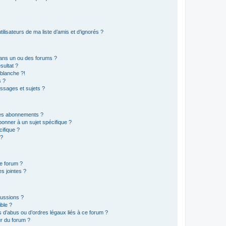
lisateurs de ma liste d’amis et d’ignorés ?
ans un ou des forums ?
sultat ?
blanche ?!
s ?
ssages et sujets ?
t les abonnements ?
onner à un sujet spécifique ?
ifique ?
 ?
ce forum ?
s jointes ?
cussions ?
ible ?
 d’abus ou d’ordres légaux liés à ce forum ?
r du forum ?