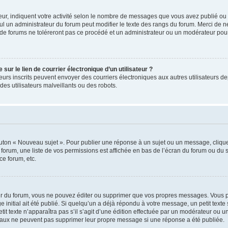
ur, indiquent votre activité selon le nombre de messages que vous avez publié ou id
eul un administrateur du forum peut modifier le texte des rangs du forum. Merci de 
de forums ne toléreront pas ce procédé et un administrateur ou un modérateur pou
ur le lien de courrier électronique d’un utilisateur ?
lisateurs inscrits peuvent envoyer des courriers électroniques aux autres utilisateur
es utilisateurs malveillants ou des robots.
outon « Nouveau sujet ». Pour publier une réponse à un sujet ou un message, cliqu
 forum, une liste de vos permissions est affichée en bas de l’écran du forum ou du
ce forum, etc.
r du forum, vous ne pouvez éditer ou supprimer que vos propres messages. Vous p
 initial ait été publié. Si quelqu’un a déjà répondu à votre message, un petit text
petit texte n’apparaîtra pas s’il s’agit d’une édition effectuée par un modérateur ou u
ormaux ne peuvent pas supprimer leur propre message si une réponse a été publiée.