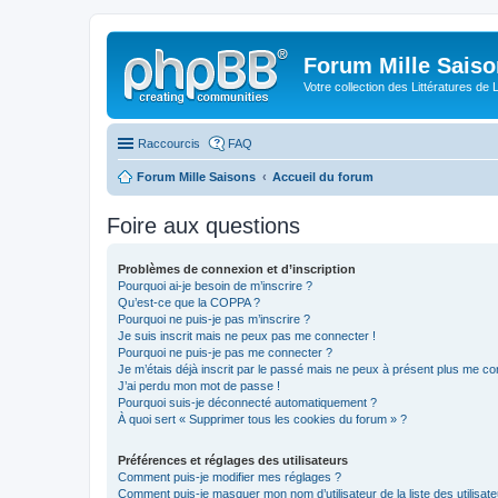
Forum Mille Sais
Votre collection des Littératures de 
Raccourcis
FAQ
Forum Mille Saisons
Accueil du forum
Foire aux questions
Problèmes de connexion et d’inscription
Pourquoi ai-je besoin de m’inscrire ?
Qu’est-ce que la COPPA ?
Pourquoi ne puis-je pas m’inscrire ?
Je suis inscrit mais ne peux pas me connecter !
Pourquoi ne puis-je pas me connecter ?
Je m’étais déjà inscrit par le passé mais ne peux à présent plus me co
J’ai perdu mon mot de passe !
Pourquoi suis-je déconnecté automatiquement ?
À quoi sert « Supprimer tous les cookies du forum » ?
Préférences et réglages des utilisateurs
Comment puis-je modifier mes réglages ?
Comment puis-je masquer mon nom d’utilisateur de la liste des utilisate