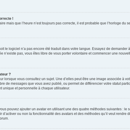
orrecte !
aire mais que l’heure n’est toujours pas correcte, il est probable que l’horloge du s
 soit le logiciel n’a pas encore été traduit dans votre langue. Essayez de demander à
irée n’existe pas, vous êtes libre de vous porter volontaire et commencer une nouvell
ateur ?
ur lorsque vous consultez un sujet. Une d’elles peut être une image associée à vo
mbre de messages que vous avez publié, ou permet de différencier votre statut parti
 unique et personnelle à chaque utilisateur.
, vous pouvez ajouter un avatar en utilisant une des quatre méthodes suivantes : le s
ir d’activer ou non la fonctionnalité des avatars et des méthodes qu’il veut rendre d
forum.