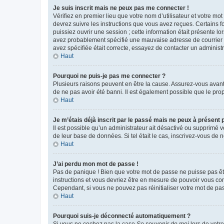
Je suis inscrit mais ne peux pas me connecter !
Vérifiez en premier lieu que votre nom d’utilisateur et votre mo
devrez suivre les instructions que vous avez reçues. Certains 
puissiez ouvrir une session ; cette information était présente lo
avez probablement spécifié une mauvaise adresse de courrier éle
avez spécifiée était correcte, essayez de contacter un administ
Haut
Pourquoi ne puis-je pas me connecter ?
Plusieurs raisons peuvent en être la cause. Assurez-vous avant t
de ne pas avoir été banni. Il est également possible que le propr
Haut
Je m’étais déjà inscrit par le passé mais ne peux à présent
Il est possible qu’un administrateur ait désactivé ou supprimé 
de leur base de données. Si tel était le cas, inscrivez-vous de
Haut
J’ai perdu mon mot de passe !
Pas de panique ! Bien que votre mot de passe ne puisse pas être
instructions et vous devriez être en mesure de pouvoir vous c
Cependant, si vous ne pouvez pas réinitialiser votre mot de pa
Haut
Pourquoi suis-je déconnecté automatiquement ?
Si vous ne cochez pas la case
Se souvenir de moi
lors de votr