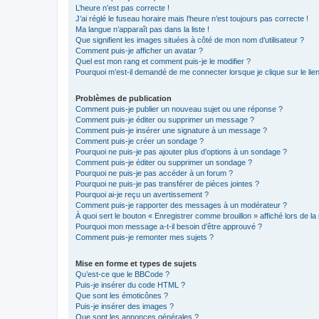
L’heure n’est pas correcte !
J’ai réglé le fuseau horaire mais l’heure n’est toujours pas correcte !
Ma langue n’apparaît pas dans la liste !
Que signifient les images situées à côté de mon nom d’utilisateur ?
Comment puis-je afficher un avatar ?
Quel est mon rang et comment puis-je le modifier ?
Pourquoi m’est-il demandé de me connecter lorsque je clique sur le lien 
Problèmes de publication
Comment puis-je publier un nouveau sujet ou une réponse ?
Comment puis-je éditer ou supprimer un message ?
Comment puis-je insérer une signature à un message ?
Comment puis-je créer un sondage ?
Pourquoi ne puis-je pas ajouter plus d’options à un sondage ?
Comment puis-je éditer ou supprimer un sondage ?
Pourquoi ne puis-je pas accéder à un forum ?
Pourquoi ne puis-je pas transférer de pièces jointes ?
Pourquoi ai-je reçu un avertissement ?
Comment puis-je rapporter des messages à un modérateur ?
À quoi sert le bouton « Enregistrer comme brouillon » affiché lors de la 
Pourquoi mon message a-t-il besoin d’être approuvé ?
Comment puis-je remonter mes sujets ?
Mise en forme et types de sujets
Qu’est-ce que le BBCode ?
Puis-je insérer du code HTML ?
Que sont les émoticônes ?
Puis-je insérer des images ?
Que sont les annonces générales ?