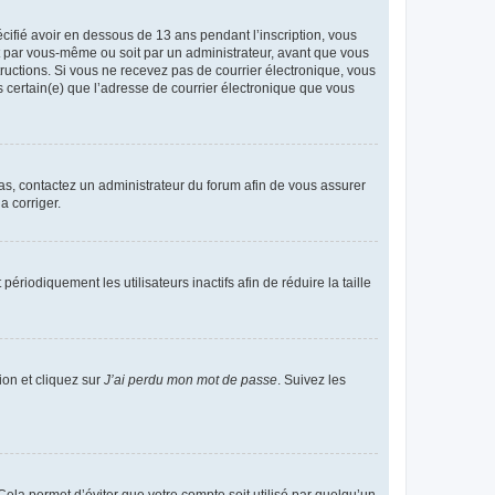
écifié avoir en dessous de 13 ans pendant l’inscription, vous
it par vous-même ou soit par un administrateur, avant que vous
structions. Si vous ne recevez pas de courrier électronique, vous
s certain(e) que l’adresse de courrier électronique que vous
 cas, contactez un administrateur du forum afin de vous assurer
a corriger.
iodiquement les utilisateurs inactifs afin de réduire la taille
ion et cliquez sur
J’ai perdu mon mot de passe
. Suivez les
ela permet d’éviter que votre compte soit utilisé par quelqu’un