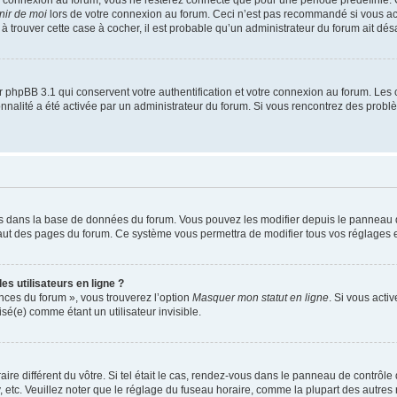
nir de moi
lors de votre connexion au forum. Ceci n’est pas recommandé si vous a
s à trouver cette case à cocher, il est probable qu’un administrateur du forum ait désa
 phpBB 3.1 qui conservent votre authentification et votre connexion au forum. Les 
tionnalité a été activée par un administrateur du forum. Si vous rencontrez des pro
kés dans la base de données du forum. Vous pouvez les modifier depuis le panneau de 
haut des pages du forum. Ce système vous permettra de modifier tous vos réglages e
s utilisateurs en ligne ?
ences du forum », vous trouverez l’option
Masquer mon statut en ligne
. Si vous acti
é(e) comme étant un utilisateur invisible.
aire différent du vôtre. Si tel était le cas, rendez-vous dans le panneau de contrôle d
c. Veuillez noter que le réglage du fuseau horaire, comme la plupart des autres rég