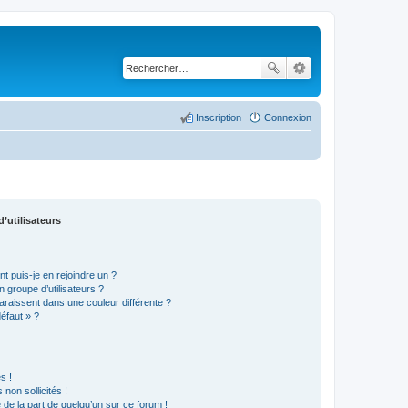
Inscription
Connexion
’utilisateurs
t puis-je en rejoindre un ?
 groupe d’utilisateurs ?
araissent dans une couleur différente ?
défaut » ?
s !
non sollicités !
e de la part de quelqu’un sur ce forum !