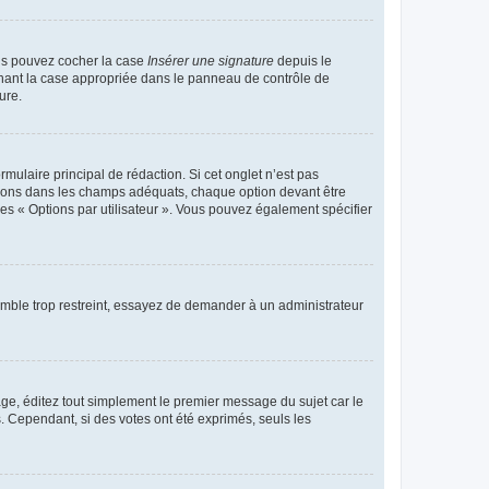
ous pouvez cocher la case
Insérer une signature
depuis le
chant la case appropriée dans le panneau de contrôle de
ure.
ulaire principal de rédaction. Si cet onglet n’est pas
ptions dans les champs adéquats, chaque option devant être
des « Options par utilisateur ». Vous pouvez également spécifier
emble trop restreint, essayez de demander à un administrateur
ge, éditez tout simplement le premier message du sujet car le
. Cependant, si des votes ont été exprimés, seuls les