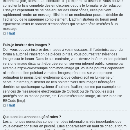
exprime la joie, alors qu’au contraire, « :( » exprime la tristesse. Vous pouvez
consulter la liste complète des émoticônes depuis le formulaire de rédaction.
Essayez cependant de ne pas abuser des émoticônes, elles peuvent
rapidement rendre un message illisible et un modérateur pourrait décider de
l’éditer ou de le supprimer complètement. L’administrateur du forum peut
également limiter le nombre d’émoticônes qui peuvent être insérées à un
message.
Haut
Puis-je insérer des images ?
Oui, vous pouvez insérer des images à vos messages. Si l’administrateur du
forum a autorisé l’insertion de pièces jointes, vous pourrez transférer des
images sur le forum. Dans le cas contraire, vous devrez insérer un lien pointant
vers une image distante, hébergée sur un serveur internet public, comme par
exemple http://www.exemple.com/mon-image.gif. Vous ne pourrez cependant
ni insérer de lien pointant vers des images présentes sur votre propre
ordinateur (à moins, bien évidemment, que celui-ci soit en lui-même un
serveur internet), ni insérer de lien pointant vers des images hébergées
derrière un quelconque système d’authentification, comme par exemple les
services de messagerie électronique de Outlook ou de Yahoo, les sites
protégés par un mot de passe, etc. Pour insérer une image, utilisez la balise
BBCode [img].
Haut
Que sont les annonces générales ?
Les annonces générales contiennent des informations très importantes que
vous devriez consulter en priorité. Elles apparaissent en haut de chaque forum