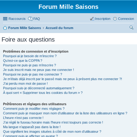
Forum Mille Saisons
Raccourcis
FAQ
Inscription
Connexion
Forum Mille Saisons
Accueil du forum
ec
Foire aux questions
her
ch
Problèmes de connexion et d’inscription
Pourquoi ai-je besoin de m’inscrire ?
er
Qu’est-ce que la COPPA ?
Pourquoi ne puis-je pas m’inscrire ?
Je suis inscrit mais ne peux pas me connecter !
Pourquoi ne puis-je pas me connecter ?
Je m’étais déjà inscrit par le passé mais ne peux à présent plus me connecter ?!
J’ai perdu mon mot de passe !
Pourquoi suis-je déconnecté automatiquement ?
À quoi sert « Supprimer tous les cookies du forum » ?
Préférences et réglages des utilisateurs
Comment puis-je modifier mes réglages ?
Comment puis-je masquer mon nom d’utilisateur de la liste des utilisateurs en ligne ?
L’heure n’est pas correcte !
J’ai réglé le fuseau horaire mais l’heure n’est toujours pas correcte !
Ma langue n’apparaît pas dans la liste !
Que signifient les images situées à côté de mon nom d’utilisateur ?
Comment puis-je afficher un avatar ?