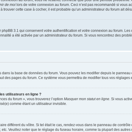
nir de moi
lors de votre connexion au forum. Ceci n’est pas recommandé si vous a
s à trouver cette case à cocher, il est probable qu’un administrateur du forum ait désa
 phpBB 3.1 qui conservent votre authentification et votre connexion au forum. Les 
tionnalité a été activée par un administrateur du forum. Si vous rencontrez des pro
kés dans la base de données du forum. Vous pouvez les modifier depuis le panneau de 
haut des pages du forum. Ce système vous permettra de modifier tous vos réglages e
s utilisateurs en ligne ?
ences du forum », vous trouverez l’option
Masquer mon statut en ligne
. Si vous acti
é(e) comme étant un utilisateur invisible.
aire différent du vôtre. Si tel était le cas, rendez-vous dans le panneau de contrôle d
c. Veuillez noter que le réglage du fuseau horaire, comme la plupart des autres rég