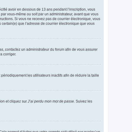
écifié avoir en dessous de 13 ans pendant l’inscription, vous
it par vous-même ou soit par un administrateur, avant que vous
structions. Si vous ne recevez pas de courrier électronique, vous
s certain(e) que l’adresse de courrier électronique que vous
 cas, contactez un administrateur du forum afin de vous assurer
a corriger.
iodiquement les utilisateurs inactifs afin de réduire la taille
ion et cliquez sur
J’ai perdu mon mot de passe
. Suivez les
ela permet d’éviter que votre compte soit utilisé par quelqu’un