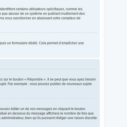
entifient certains utilisateurs spécifiques, comme les
ne pas abuser de ce système en publiant inutilement des
rra vous sanctionner en abaissant votre compteur de
s depuis un formulaire dédié. Cela permet d’empêcher une
ez sur le bouton « Répondre ». Il se peut que vous ayez besoin
 sujet. Par exemple : vous pouvez publier de nouveaux sujets
ouvez éditer un de vos messages en cliquant le bouton
e situé en dessous du message affichera le nombre de fois que
n administrateur, bien qu’ils puissent rédiger une raison discrète