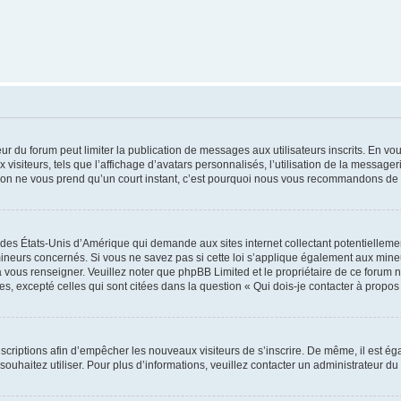
teur du forum peut limiter la publication de messages aux utilisateurs inscrits. En 
visiteurs, tels que l’affichage d’avatars personnalisés, l’utilisation de la messager
ription ne vous prend qu’un court instant, c’est pourquoi nous vous recommandons de l
 des États-Unis d’Amérique qui demande aux sites internet collectant potentiellem
ineurs concernés. Si vous ne savez pas si cette loi s’applique également aux mineu
a vous renseigner. Veuillez noter que phpBB Limited et le propriétaire de ce forum 
s, excepté celles qui sont citées dans la question « Qui dois-je contacter à propo
inscriptions afin d’empêcher les nouveaux visiteurs de s’inscrire. De même, il est é
s souhaitez utiliser. Pour plus d’informations, veuillez contacter un administrateur du