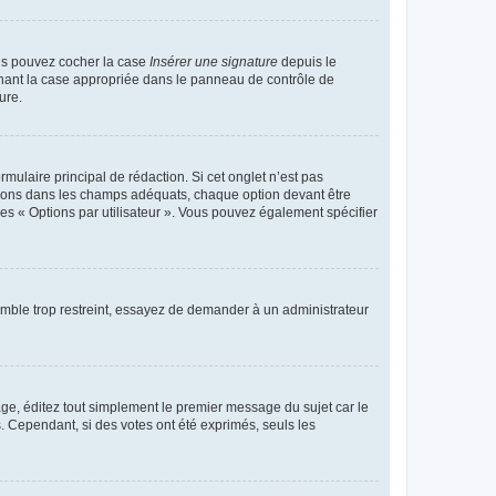
ous pouvez cocher la case
Insérer une signature
depuis le
chant la case appropriée dans le panneau de contrôle de
ure.
ulaire principal de rédaction. Si cet onglet n’est pas
ptions dans les champs adéquats, chaque option devant être
des « Options par utilisateur ». Vous pouvez également spécifier
emble trop restreint, essayez de demander à un administrateur
ge, éditez tout simplement le premier message du sujet car le
. Cependant, si des votes ont été exprimés, seuls les