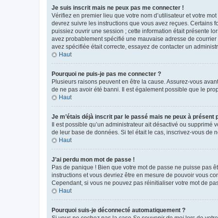
Je suis inscrit mais ne peux pas me connecter !
Vérifiez en premier lieu que votre nom d’utilisateur et votre mo
devrez suivre les instructions que vous avez reçues. Certains 
puissiez ouvrir une session ; cette information était présente lo
avez probablement spécifié une mauvaise adresse de courrier éle
avez spécifiée était correcte, essayez de contacter un administ
Haut
Pourquoi ne puis-je pas me connecter ?
Plusieurs raisons peuvent en être la cause. Assurez-vous avant t
de ne pas avoir été banni. Il est également possible que le propr
Haut
Je m’étais déjà inscrit par le passé mais ne peux à présent
Il est possible qu’un administrateur ait désactivé ou supprimé 
de leur base de données. Si tel était le cas, inscrivez-vous de
Haut
J’ai perdu mon mot de passe !
Pas de panique ! Bien que votre mot de passe ne puisse pas être
instructions et vous devriez être en mesure de pouvoir vous c
Cependant, si vous ne pouvez pas réinitialiser votre mot de pa
Haut
Pourquoi suis-je déconnecté automatiquement ?
Si vous ne cochez pas la case
Se souvenir de moi
lors de votr