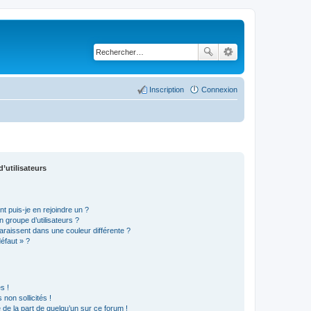
Inscription
Connexion
’utilisateurs
t puis-je en rejoindre un ?
 groupe d’utilisateurs ?
araissent dans une couleur différente ?
défaut » ?
s !
non sollicités !
e de la part de quelqu’un sur ce forum !