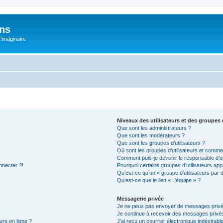
ons
L'imaginaire
Niveaux des utilisateurs et des groupes d
Que sont les administrateurs ?
Que sont les modérateurs ?
Que sont les groupes d’utilisateurs ?
Où sont les groupes d’utilisateurs et commen
Comment puis-je devenir le responsable d’un
nnecter ?!
Pourquoi certains groupes d’utilisateurs app
Qu’est-ce qu’un « groupe d’utilisateurs par 
Qu’est-ce que le lien « L’équipe » ?
Messagerie privée
Je ne peux pas envoyer de messages privé
Je continue à recevoir des messages privés 
urs en ligne ?
J’ai reçu un courrier électronique indésirabl