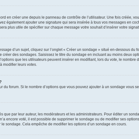
rd en créer une depuis le panneau de contrôle de l’utilisateur. Une fois créée, v
pouvez également ajouter une signature qui sera insérée à tous vos messages en co
us sera plus utile de spécifier sur chaque message votre souhait d’insérer votre signat
sage d’un sujet, cliquez sur l’onglet « Créer un sondage » situé en-dessous du form
 de créer des sondages. Saisissez le titre du sondage en incluant au moins deux o
options que les utilisateurs peuvent insérer en modifiant, lors du vote, le nombre 
à modifier leurs votes.
?
teur du forum. Si le nombre d’options que vous pouvez ajouter à un sondage vous s
que par leur auteur, les modérateurs et les administrateurs. Pour éditer un sonda
n’a encore voté, il est possible de supprimer le sondage ou de modifier ses options
r le sondage. Cela empêche de modifier les options d’un sondage en cours.