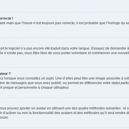
orrecte !
aire mais que l’heure n’est toujours pas correcte, il est probable que l’horloge du s
 soit le logiciel n’a pas encore été traduit dans votre langue. Essayez de demander à
irée n’existe pas, vous êtes libre de vous porter volontaire et commencer une nouvell
ateur ?
ur lorsque vous consultez un sujet. Une d’elles peut être une image associée à vo
mbre de messages que vous avez publié, ou permet de différencier votre statut parti
 unique et personnelle à chaque utilisateur.
, vous pouvez ajouter un avatar en utilisant une des quatre méthodes suivantes : le s
ir d’activer ou non la fonctionnalité des avatars et des méthodes qu’il veut rendre d
forum.