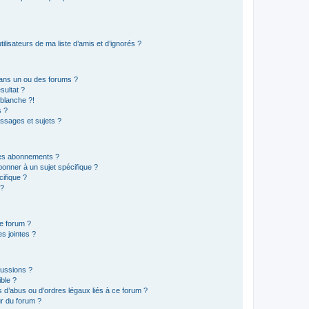
lisateurs de ma liste d’amis et d’ignorés ?
ans un ou des forums ?
sultat ?
blanche ?!
s ?
ssages et sujets ?
t les abonnements ?
onner à un sujet spécifique ?
ifique ?
 ?
ce forum ?
s jointes ?
cussions ?
ible ?
 d’abus ou d’ordres légaux liés à ce forum ?
r du forum ?