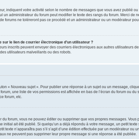
ur, indiquent votre activité selon le nombre de messages que vous avez publié ou id
eul un administrateur du forum peut modifier le texte des rangs du forum. Merci de 
de forums ne toléreront pas ce procédé et un administrateur ou un modérateur pou
ur le lien de courrier électronique d’un utilisateur ?
lisateurs inscrits peuvent envoyer des courriers électroniques aux autres utilisateur
es utilisateurs malveillants ou des robots.
outon « Nouveau sujet ». Pour publier une réponse à un sujet ou un message, cliqu
 forum, une liste de vos permissions est affichée en bas de l’écran du forum ou du
ce forum, etc.
r du forum, vous ne pouvez éditer ou supprimer que vos propres messages. Vous p
 initial ait été publié. Si quelqu’un a déjà répondu à votre message, un petit text
petit texte n’apparaîtra pas s’il s’agit d’une édition effectuée par un modérateur ou u
ormaux ne peuvent pas supprimer leur propre message si une réponse a été publiée.