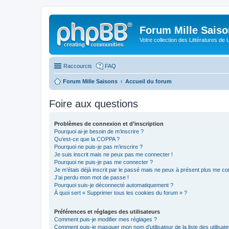
Forum Mille Sais
Votre collection des Littératures de 
Raccourcis
FAQ
Forum Mille Saisons
Accueil du forum
Foire aux questions
Problèmes de connexion et d’inscription
Pourquoi ai-je besoin de m’inscrire ?
Qu’est-ce que la COPPA ?
Pourquoi ne puis-je pas m’inscrire ?
Je suis inscrit mais ne peux pas me connecter !
Pourquoi ne puis-je pas me connecter ?
Je m’étais déjà inscrit par le passé mais ne peux à présent plus me co
J’ai perdu mon mot de passe !
Pourquoi suis-je déconnecté automatiquement ?
À quoi sert « Supprimer tous les cookies du forum » ?
Préférences et réglages des utilisateurs
Comment puis-je modifier mes réglages ?
Comment puis-je masquer mon nom d’utilisateur de la liste des utilisate