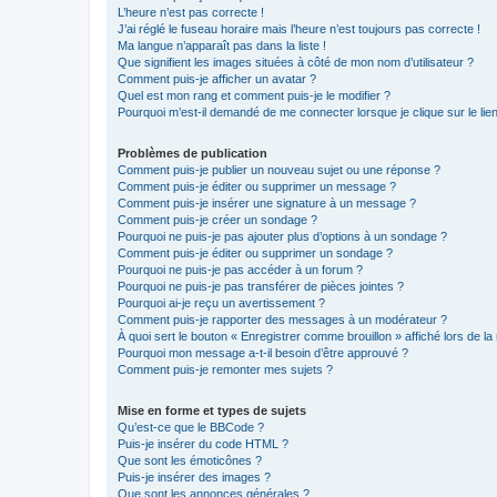
L’heure n’est pas correcte !
J’ai réglé le fuseau horaire mais l’heure n’est toujours pas correcte !
Ma langue n’apparaît pas dans la liste !
Que signifient les images situées à côté de mon nom d’utilisateur ?
Comment puis-je afficher un avatar ?
Quel est mon rang et comment puis-je le modifier ?
Pourquoi m’est-il demandé de me connecter lorsque je clique sur le lien 
Problèmes de publication
Comment puis-je publier un nouveau sujet ou une réponse ?
Comment puis-je éditer ou supprimer un message ?
Comment puis-je insérer une signature à un message ?
Comment puis-je créer un sondage ?
Pourquoi ne puis-je pas ajouter plus d’options à un sondage ?
Comment puis-je éditer ou supprimer un sondage ?
Pourquoi ne puis-je pas accéder à un forum ?
Pourquoi ne puis-je pas transférer de pièces jointes ?
Pourquoi ai-je reçu un avertissement ?
Comment puis-je rapporter des messages à un modérateur ?
À quoi sert le bouton « Enregistrer comme brouillon » affiché lors de la 
Pourquoi mon message a-t-il besoin d’être approuvé ?
Comment puis-je remonter mes sujets ?
Mise en forme et types de sujets
Qu’est-ce que le BBCode ?
Puis-je insérer du code HTML ?
Que sont les émoticônes ?
Puis-je insérer des images ?
Que sont les annonces générales ?