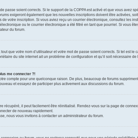
t de passe soient corrects. Si le support de la COPPA est activé et que vous avez sp
forums exigeront également que les nouvelles inscriptions doivent être activées, so
rs de votre inscription. Si vous aviez reçu un courrier électronique, consultez les in
ctronique ou le courrier électronique a été filtré en tant que pourriel. Si vous ête
rateur du forum.
out que votre nom d’utilisateur et votre mot de passe soient corrects. Si tel est le
iétaire du site internet ait un problème de configuration et qu’il soit nécessaire de l
 plus me connecter ?!
votre compte pour une quelconque raison. De plus, beaucoup de forums suppriment pér
 nouveau et essayez de participer plus activement aux discussions du forum.
 récupéré, il peut facilement être réinitialisé. Rendez-vous sur la page de connex
onnecter de nouveau rapidement.
sse, nous vous invitons à contacter un administrateur du forum.
e connexion au forum, vous ne resterez connecté que pour une période prédéfinie. C