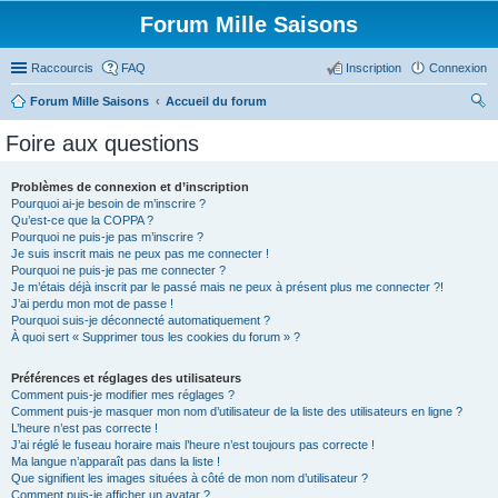
Forum Mille Saisons
Raccourcis
FAQ
Inscription
Connexion
Forum Mille Saisons
Accueil du forum
ec
Foire aux questions
her
ch
Problèmes de connexion et d’inscription
Pourquoi ai-je besoin de m’inscrire ?
er
Qu’est-ce que la COPPA ?
Pourquoi ne puis-je pas m’inscrire ?
Je suis inscrit mais ne peux pas me connecter !
Pourquoi ne puis-je pas me connecter ?
Je m’étais déjà inscrit par le passé mais ne peux à présent plus me connecter ?!
J’ai perdu mon mot de passe !
Pourquoi suis-je déconnecté automatiquement ?
À quoi sert « Supprimer tous les cookies du forum » ?
Préférences et réglages des utilisateurs
Comment puis-je modifier mes réglages ?
Comment puis-je masquer mon nom d’utilisateur de la liste des utilisateurs en ligne ?
L’heure n’est pas correcte !
J’ai réglé le fuseau horaire mais l’heure n’est toujours pas correcte !
Ma langue n’apparaît pas dans la liste !
Que signifient les images situées à côté de mon nom d’utilisateur ?
Comment puis-je afficher un avatar ?