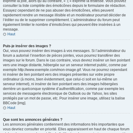
exprime la joie, alors qu’au contraire, « :( » exprime la tristesse. Vous pouvez
consulter la liste complète des émoticônes depuis le formulaire de rédaction.
Essayez cependant de ne pas abuser des émoticônes, elles peuvent
rapidement rendre un message illisible et un modérateur pourrait décider de
l’éditer ou de le supprimer complètement. L’administrateur du forum peut
également limiter le nombre d’émoticônes qui peuvent être insérées à un
message.
Haut
Puis-je insérer des images ?
Oui, vous pouvez insérer des images à vos messages. Si l’administrateur du
forum a autorisé l’insertion de pièces jointes, vous pourrez transférer des
images sur le forum. Dans le cas contraire, vous devrez insérer un lien pointant
vers une image distante, hébergée sur un serveur internet public, comme par
exemple http://www.exemple.com/mon-image.gif. Vous ne pourrez cependant
ni insérer de lien pointant vers des images présentes sur votre propre
ordinateur (à moins, bien évidemment, que celui-ci soit en lui-même un
serveur internet), ni insérer de lien pointant vers des images hébergées
derrière un quelconque système d’authentification, comme par exemple les
services de messagerie électronique de Outlook ou de Yahoo, les sites
protégés par un mot de passe, etc. Pour insérer une image, utilisez la balise
BBCode [img].
Haut
Que sont les annonces générales ?
Les annonces générales contiennent des informations très importantes que
vous devriez consulter en priorité. Elles apparaissent en haut de chaque forum