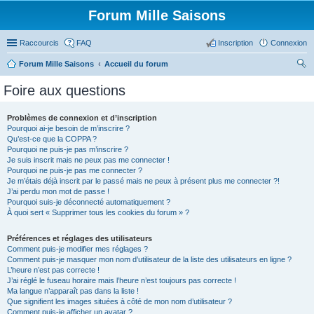
Forum Mille Saisons
Raccourcis
FAQ
Inscription
Connexion
Forum Mille Saisons
Accueil du forum
ec
Foire aux questions
her
ch
Problèmes de connexion et d’inscription
Pourquoi ai-je besoin de m’inscrire ?
er
Qu’est-ce que la COPPA ?
Pourquoi ne puis-je pas m’inscrire ?
Je suis inscrit mais ne peux pas me connecter !
Pourquoi ne puis-je pas me connecter ?
Je m’étais déjà inscrit par le passé mais ne peux à présent plus me connecter ?!
J’ai perdu mon mot de passe !
Pourquoi suis-je déconnecté automatiquement ?
À quoi sert « Supprimer tous les cookies du forum » ?
Préférences et réglages des utilisateurs
Comment puis-je modifier mes réglages ?
Comment puis-je masquer mon nom d’utilisateur de la liste des utilisateurs en ligne ?
L’heure n’est pas correcte !
J’ai réglé le fuseau horaire mais l’heure n’est toujours pas correcte !
Ma langue n’apparaît pas dans la liste !
Que signifient les images situées à côté de mon nom d’utilisateur ?
Comment puis-je afficher un avatar ?