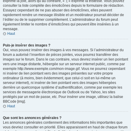
exprime la joie, alors qu’au contraire, « :( » exprime la tristesse. Vous pouvez
consulter la liste complète des émoticônes depuis le formulaire de rédaction.
Essayez cependant de ne pas abuser des émoticônes, elles peuvent
rapidement rendre un message illisible et un modérateur pourrait décider de
l’éditer ou de le supprimer complètement. L’administrateur du forum peut
également limiter le nombre d’émoticônes qui peuvent être insérées à un
message.
Haut
Puis-je insérer des images ?
Oui, vous pouvez insérer des images à vos messages. Si l’administrateur du
forum a autorisé l’insertion de pièces jointes, vous pourrez transférer des
images sur le forum. Dans le cas contraire, vous devrez insérer un lien pointant
vers une image distante, hébergée sur un serveur internet public, comme par
exemple http://www.exemple.com/mon-image.gif. Vous ne pourrez cependant
ni insérer de lien pointant vers des images présentes sur votre propre
ordinateur (à moins, bien évidemment, que celui-ci soit en lui-même un
serveur internet), ni insérer de lien pointant vers des images hébergées
derrière un quelconque système d’authentification, comme par exemple les
services de messagerie électronique de Outlook ou de Yahoo, les sites
protégés par un mot de passe, etc. Pour insérer une image, utilisez la balise
BBCode [img].
Haut
Que sont les annonces générales ?
Les annonces générales contiennent des informations très importantes que
vous devriez consulter en priorité. Elles apparaissent en haut de chaque forum