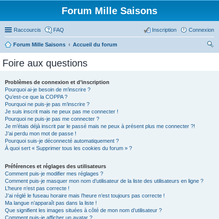
Forum Mille Saisons
Raccourcis
FAQ
Inscription
Connexion
Forum Mille Saisons
Accueil du forum
ec
Foire aux questions
her
ch
Problèmes de connexion et d’inscription
Pourquoi ai-je besoin de m’inscrire ?
er
Qu’est-ce que la COPPA ?
Pourquoi ne puis-je pas m’inscrire ?
Je suis inscrit mais ne peux pas me connecter !
Pourquoi ne puis-je pas me connecter ?
Je m’étais déjà inscrit par le passé mais ne peux à présent plus me connecter ?!
J’ai perdu mon mot de passe !
Pourquoi suis-je déconnecté automatiquement ?
À quoi sert « Supprimer tous les cookies du forum » ?
Préférences et réglages des utilisateurs
Comment puis-je modifier mes réglages ?
Comment puis-je masquer mon nom d’utilisateur de la liste des utilisateurs en ligne ?
L’heure n’est pas correcte !
J’ai réglé le fuseau horaire mais l’heure n’est toujours pas correcte !
Ma langue n’apparaît pas dans la liste !
Que signifient les images situées à côté de mon nom d’utilisateur ?
Comment puis-je afficher un avatar ?