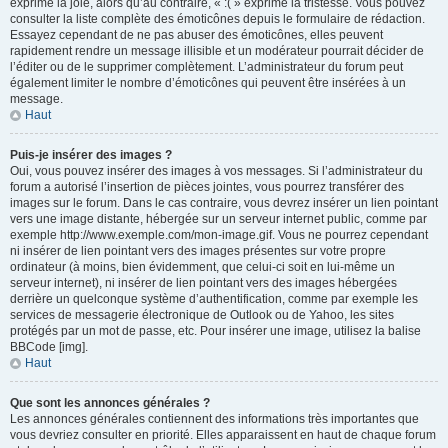
exprime la joie, alors qu’au contraire, « :( » exprime la tristesse. Vous pouvez
consulter la liste complète des émoticônes depuis le formulaire de rédaction.
Essayez cependant de ne pas abuser des émoticônes, elles peuvent
rapidement rendre un message illisible et un modérateur pourrait décider de
l’éditer ou de le supprimer complètement. L’administrateur du forum peut
également limiter le nombre d’émoticônes qui peuvent être insérées à un
message.
Haut
Puis-je insérer des images ?
Oui, vous pouvez insérer des images à vos messages. Si l’administrateur du
forum a autorisé l’insertion de pièces jointes, vous pourrez transférer des
images sur le forum. Dans le cas contraire, vous devrez insérer un lien pointant
vers une image distante, hébergée sur un serveur internet public, comme par
exemple http://www.exemple.com/mon-image.gif. Vous ne pourrez cependant
ni insérer de lien pointant vers des images présentes sur votre propre
ordinateur (à moins, bien évidemment, que celui-ci soit en lui-même un
serveur internet), ni insérer de lien pointant vers des images hébergées
derrière un quelconque système d’authentification, comme par exemple les
services de messagerie électronique de Outlook ou de Yahoo, les sites
protégés par un mot de passe, etc. Pour insérer une image, utilisez la balise
BBCode [img].
Haut
Que sont les annonces générales ?
Les annonces générales contiennent des informations très importantes que
vous devriez consulter en priorité. Elles apparaissent en haut de chaque forum