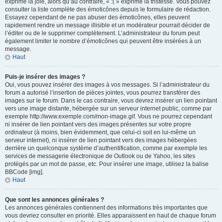
exprime la joie, alors qu’au contraire, « :( » exprime la tristesse. Vous pouvez
consulter la liste complète des émoticônes depuis le formulaire de rédaction.
Essayez cependant de ne pas abuser des émoticônes, elles peuvent
rapidement rendre un message illisible et un modérateur pourrait décider de
l’éditer ou de le supprimer complètement. L’administrateur du forum peut
également limiter le nombre d’émoticônes qui peuvent être insérées à un
message.
Haut
Puis-je insérer des images ?
Oui, vous pouvez insérer des images à vos messages. Si l’administrateur du
forum a autorisé l’insertion de pièces jointes, vous pourrez transférer des
images sur le forum. Dans le cas contraire, vous devrez insérer un lien pointant
vers une image distante, hébergée sur un serveur internet public, comme par
exemple http://www.exemple.com/mon-image.gif. Vous ne pourrez cependant
ni insérer de lien pointant vers des images présentes sur votre propre
ordinateur (à moins, bien évidemment, que celui-ci soit en lui-même un
serveur internet), ni insérer de lien pointant vers des images hébergées
derrière un quelconque système d’authentification, comme par exemple les
services de messagerie électronique de Outlook ou de Yahoo, les sites
protégés par un mot de passe, etc. Pour insérer une image, utilisez la balise
BBCode [img].
Haut
Que sont les annonces générales ?
Les annonces générales contiennent des informations très importantes que
vous devriez consulter en priorité. Elles apparaissent en haut de chaque forum