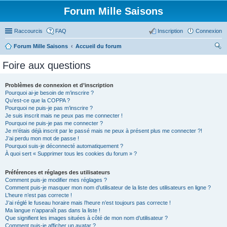
Forum Mille Saisons
Raccourcis
FAQ
Inscription
Connexion
Forum Mille Saisons
Accueil du forum
ec
Foire aux questions
her
ch
Problèmes de connexion et d’inscription
Pourquoi ai-je besoin de m’inscrire ?
er
Qu’est-ce que la COPPA ?
Pourquoi ne puis-je pas m’inscrire ?
Je suis inscrit mais ne peux pas me connecter !
Pourquoi ne puis-je pas me connecter ?
Je m’étais déjà inscrit par le passé mais ne peux à présent plus me connecter ?!
J’ai perdu mon mot de passe !
Pourquoi suis-je déconnecté automatiquement ?
À quoi sert « Supprimer tous les cookies du forum » ?
Préférences et réglages des utilisateurs
Comment puis-je modifier mes réglages ?
Comment puis-je masquer mon nom d’utilisateur de la liste des utilisateurs en ligne ?
L’heure n’est pas correcte !
J’ai réglé le fuseau horaire mais l’heure n’est toujours pas correcte !
Ma langue n’apparaît pas dans la liste !
Que signifient les images situées à côté de mon nom d’utilisateur ?
Comment puis-je afficher un avatar ?