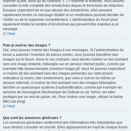
exprime la joie, alors qu’au contraire, « :( » exprime la tristesse. Vous pouvez
consulter la liste complète des émoticônes depuis le formulaire de rédaction.
Essayez cependant de ne pas abuser des émoticônes, elles peuvent
rapidement rendre un message illisible et un modérateur pourrait décider de
l’éditer ou de le supprimer complètement. L’administrateur du forum peut
également limiter le nombre d’émoticônes qui peuvent être insérées à un
message.
Haut
Puis-je insérer des images ?
Oui, vous pouvez insérer des images à vos messages. Si l’administrateur du
forum a autorisé l’insertion de pièces jointes, vous pourrez transférer des
images sur le forum. Dans le cas contraire, vous devrez insérer un lien pointant
vers une image distante, hébergée sur un serveur internet public, comme par
exemple http://www.exemple.com/mon-image.gif. Vous ne pourrez cependant
ni insérer de lien pointant vers des images présentes sur votre propre
ordinateur (à moins, bien évidemment, que celui-ci soit en lui-même un
serveur internet), ni insérer de lien pointant vers des images hébergées
derrière un quelconque système d’authentification, comme par exemple les
services de messagerie électronique de Outlook ou de Yahoo, les sites
protégés par un mot de passe, etc. Pour insérer une image, utilisez la balise
BBCode [img].
Haut
Que sont les annonces générales ?
Les annonces générales contiennent des informations très importantes que
vous devriez consulter en priorité. Elles apparaissent en haut de chaque forum