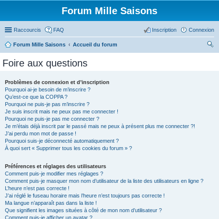
Forum Mille Saisons
Raccourcis
FAQ
Inscription
Connexion
Forum Mille Saisons
Accueil du forum
ec
Foire aux questions
her
ch
Problèmes de connexion et d’inscription
Pourquoi ai-je besoin de m’inscrire ?
er
Qu’est-ce que la COPPA ?
Pourquoi ne puis-je pas m’inscrire ?
Je suis inscrit mais ne peux pas me connecter !
Pourquoi ne puis-je pas me connecter ?
Je m’étais déjà inscrit par le passé mais ne peux à présent plus me connecter ?!
J’ai perdu mon mot de passe !
Pourquoi suis-je déconnecté automatiquement ?
À quoi sert « Supprimer tous les cookies du forum » ?
Préférences et réglages des utilisateurs
Comment puis-je modifier mes réglages ?
Comment puis-je masquer mon nom d’utilisateur de la liste des utilisateurs en ligne ?
L’heure n’est pas correcte !
J’ai réglé le fuseau horaire mais l’heure n’est toujours pas correcte !
Ma langue n’apparaît pas dans la liste !
Que signifient les images situées à côté de mon nom d’utilisateur ?
Comment puis-je afficher un avatar ?